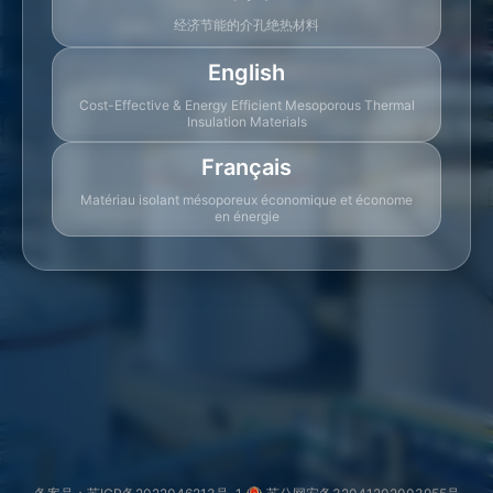
经济节能的介孔绝热材料
English
Cost-Effective & Energy Efficient Mesoporous Thermal
Insulation Materials
Français
Matériau isolant mésoporeux économique et économe
en énergie