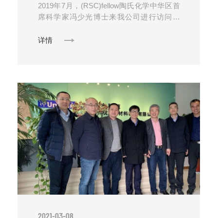
2019年7月，(RSC)fellow陶氏化学中华区首
席科学家冯少光博士来我公司进行访问交
流。陶氏是一家多元的化学公司，运用科
学、技术以及“人元素”的力量不断改......
详情
2021-03-08