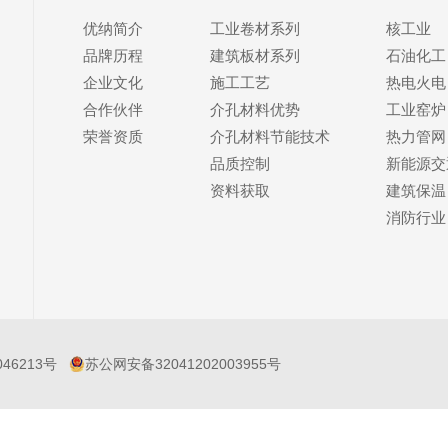
优纳简介
工业卷材系列
核工业
品牌历程
建筑板材系列
石油化工
企业文化
施工工艺
热电火电
合作伙伴
介孔材料优势
工业窑炉
荣誉资质
介孔材料节能技术
热力管网
品质控制
新能源交
资料获取
建筑保温
消防行业
046213号
苏公网安备32041202003955号