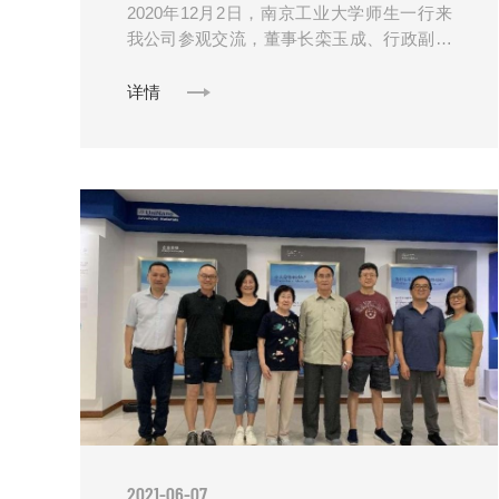
2020年12月2日，南京工业大学师生一行来
我公司参观交流，董事长栾玉成、行政副总
雷虹、生产副总朱珺一同接待南京工业大学
师生一行。南京工业大学（Nanjing......
详情
2021-06-07