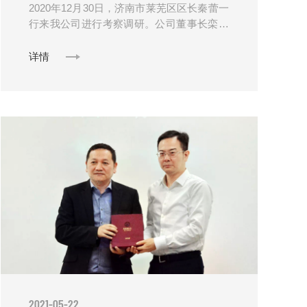
2020年12月30日，济南市莱芜区区长秦蕾一
行来我公司进行考察调研。公司董事长栾玉
成接待秦蕾区长。优纳新材料对秦蕾区长一
行的到来表示热烈欢迎，并就公司现阶段
详情
的......
2021-05-22