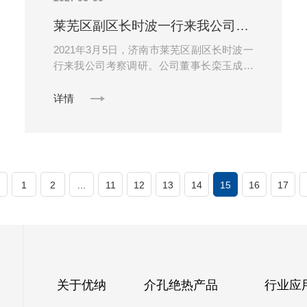
莱芜区副区长时波一行来我公司考察调研
2021年3月5日，济南市莱芜区副区长时波一
行来我公司考察调研。公司董事长栾玉成热
情接待了时波区长一行。优纳新材料对秦蕾
区长一行的到来表示热烈欢迎，并就公司现
详情
阶......
1
2
...
11
12
13
14
15
16
17
关于优纳
介孔绝热产品
行业应