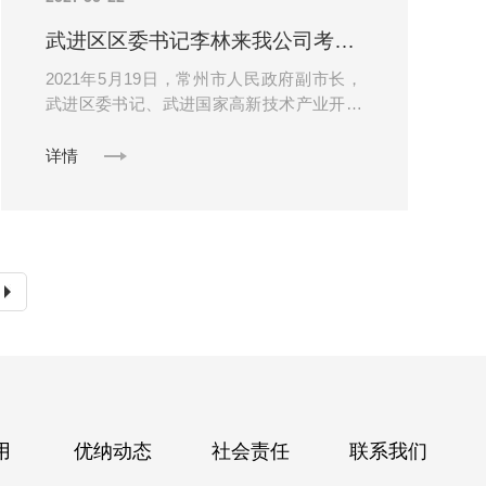
武进区区委书记李林来我公司考察调研
2021年5月19日，常州市人民政府副市长，
武进区委书记、武进国家高新技术产业开发
区工作委员会书记李林来我公司考察调研，
公司董事长栾玉成接待李林书记。优纳新材
详情
料......
用
优纳动态
社会责任
联系我们