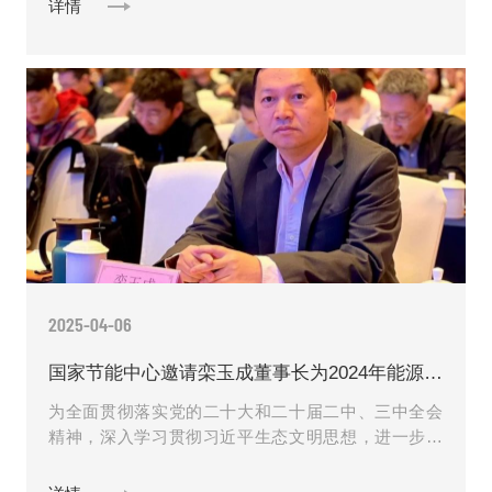
详情
2025-04-06
国家节能中心邀请栾玉成董事长为2024年能源与碳排放管理培训会授课
为全面贯彻落实党的二十大和二十届二中、三中全会
精神，深入学习贯彻习近平生态文明思想，进一步落
实碳达峰、碳中和有关决策部署，培养更多在节能降
碳领域既熟悉政策又熟练......