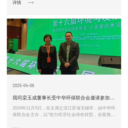
赛事决赛......
详情
2025-04-06
我司栾玉成董事长受中华环保联合会邀请参加“第十六届环境与发展论坛”并接受媒体采访
2024年11月5日，在太湖之滨江苏省无锡市，由中华环
保联合会主办，以“助力经济社会绿色转型，全面推进
美丽中国建设”为主题的第十六届环境与发展论坛正式
拉开帷幕。......