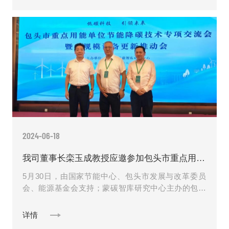
2024-06-18
我司董事长栾玉成教授应邀参加包头市重点用能单位节能降碳技术专项交流会
5月30日，由国家节能中心、包头市发展与改革委员
会、能源基金会支持；蒙碳智库研究中心主办的包头
市重点用能单位节能降碳技术专项交流会暨大规模设
备更新推动会在包头青......
详情