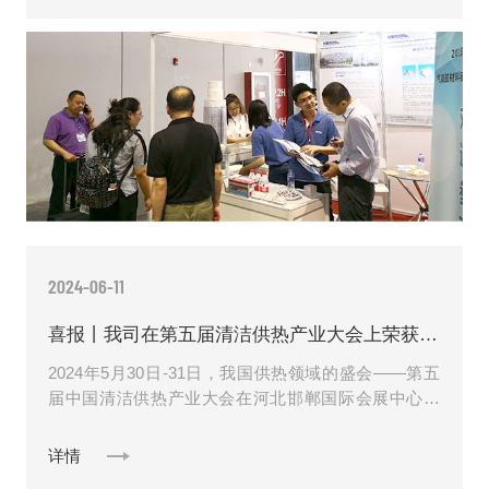
2024-06-11
喜报丨我司在第五届清洁供热产业大会上荣获多项荣誉！
2024年5月30日-31日，我国供热领域的盛会——第五
届中国清洁供热产业大会在河北邯郸国际会展中心隆
重举行。在本次大会上，CHIC主任、国务院发展研究
中心原副......
详情