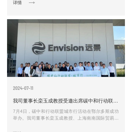
长徐建峰主持会议。各......
详情
2024-07-11
我司董事长栾玉成教授受邀出席碳中和行动联盟城市行活动并做主题发言
7月4日，碳中和行动联盟城市行活动在鄂尔多斯成功
举办。我司董事长栾玉成教授、上海南南国际贸易促
进中心有限公司主席耿弘、上海能源交易所股份有限
公司总经理刘杰、......