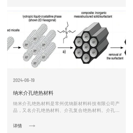
2024-06-19
纳米介孔绝热材料
纳米介孔绝热材料是常州优纳新材料科技有限公司产
品，又名介孔绝热材料、介孔复合绝热材料。介孔材
料是根据国际纯粹与应用化学联合会（IUPAC）的规
定，是指孔径在2–......
详情