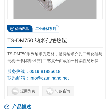
工业卷材系列
TS-DM750 纳米孔绝热毡
TS-DM750系列纳米孔卷材，是将纳米介孔二氧化硅与
无机纤维材料经特殊工艺复合而成的一种柔性绝热保温
材料。其中纳米孔二氧化硅具有特殊的纳米级三维孔状
服务热线：
0519-81885618
结构，比表面积高、孔隙率大，复合而成的纳米孔绝热
联系邮箱：
Info@czuninano.net
材料具有导热系数低、密度小、整体憎水、高温稳定、
防火阻燃（A1级）、隔音降噪等优良特性，安全节
返回列表
订购咨询
能、绿色环保。
产品描述