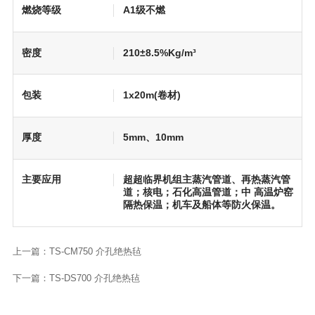
燃烧等级
A1级不燃
密度
210±8.5%Kg/m³
包装
1x20m(卷材)
厚度
5mm、10mm
主要应用
超超临界机组主蒸汽管道、再热蒸汽管
道；核电；石化高温管道；中 高温炉窑
隔热保温；机车及船体等防火保温。
上一篇：
TS-CM750 介孔绝热毡
下一篇：
TS-DS700 介孔绝热毡