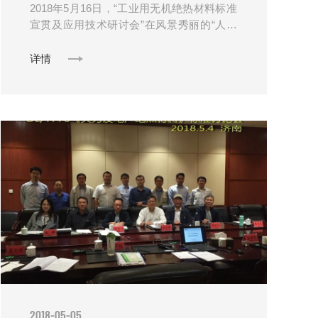
2018年5月16日，“工业用无机绝热材料标准
宣贯及应用技术研讨会”在风景秀丽的“人间
天堂”——浙江杭州隆重召开。此次会议由全
国绝热材料标准化技术委员会、中......
详情
2018-05-05