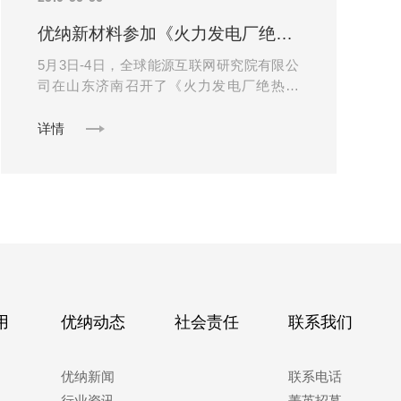
优纳新材料参加《火力发电厂绝热材料》行业标准讨论会
5月3日-4日，全球能源互联网研究院有限公
司在山东济南召开了《火力发电厂绝热材
料》DL/T776电力行业标准修订稿讨论会，
优纳新材料作为参编单位受邀参加了讨......
详情
用
优纳动态
社会责任
联系我们
优纳新闻
联系电话
行业资讯
菁英招募