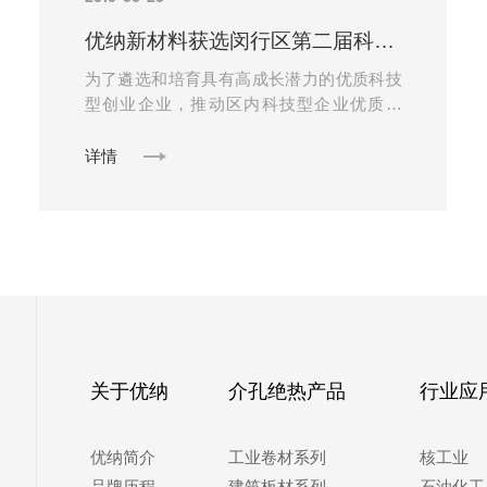
优纳新材料获选闵行区第二届科技新锐企业
为了遴选和培育具有高成长潜力的优质科技
型创业企业，推动区内科技型企业优质发
展，闵行区政府和科委在2018年4月开展了
第二届“闵行区科技新锐企业”申报评选活
详情
动......
关于优纳
介孔绝热产品
行业应
优纳简介
工业卷材系列
核工业
品牌历程
建筑板材系列
石油化工