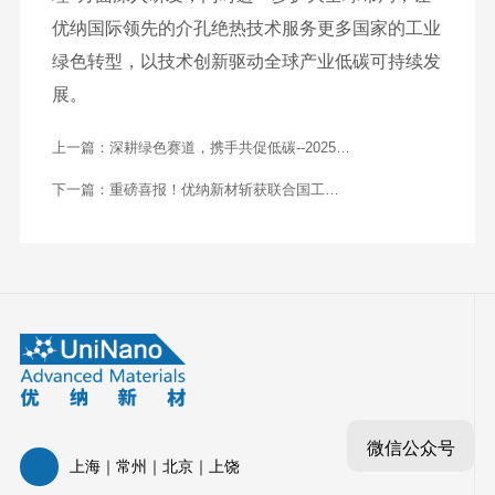
优纳国际领先的介孔绝热技术服务更多国家的工业
绿色转型，以技术创新驱动全球产业低碳可持续发
展。
上一篇：
深耕绿色赛道，携手共促低碳--2025上
海环交所与优纳新材合作之路回顾
下一篇：
重磅喜报！优纳新材斩获联合国工业
制造业碳中和领域桂冠，介孔技术领跑绿色出
海！
微信公众号
上海｜常州｜北京｜上饶