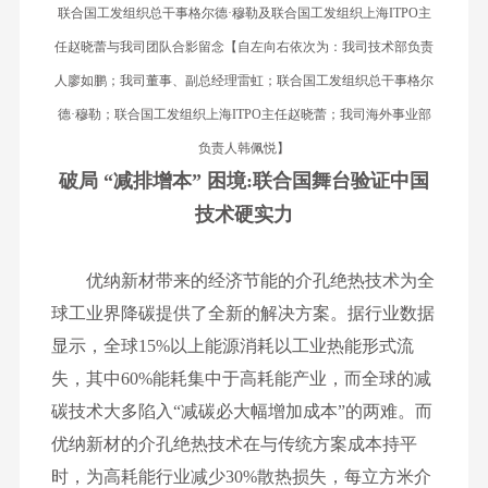
联合国工发组织总干事格尔德·穆勒及联合国工发组织上海ITPO主
任赵晓蕾与我司团队合影留念【自左向右依次为：我司技术部负责
人廖如鹏；我司董事、副总经理雷虹；联合国工发组织总干事格尔
德·穆勒；联合国工发组织上海ITPO主任赵晓蕾；我司海外事业部
负责人韩佩悦】
破局 “减排增本” 困境:联合国舞台验证中国
技术硬实力
优纳新材带来的经济节能的介孔绝热技术为全
球工业界降碳提供了全新的解决方案。据行业数据
显示，全球15%以上能源消耗以工业热能形式流
失，其中60%能耗集中于高耗能产业，而全球的减
碳技术大多陷入“减碳必大幅增加成本”的两难。而
优纳新材的介孔绝热技术在与传统方案成本持平
时，为高耗能行业减少30%散热损失，每立方米介