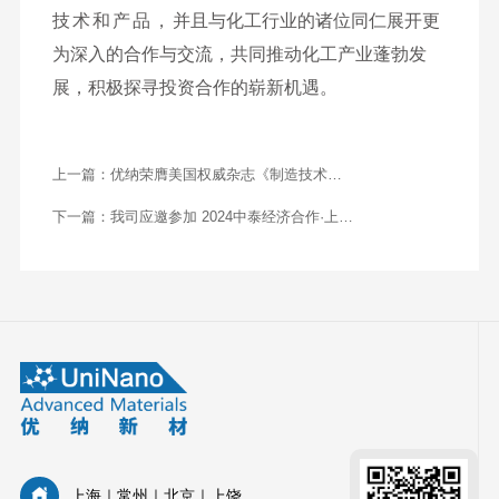
技术和产品，
并且与化工行业的诸位同仁展开更
为深入的合作与交流，共同推动化工产业蓬勃发
展，积极探寻投资合作的崭新机遇
。
上一篇：
优纳荣膺美国权威杂志《制造技术洞
察》评选的 “2024 年度亚太地区先进材料解决
下一篇：
我司应邀参加 2024中泰经济合作·上海
方案提供商”
会议
上海｜常州｜北京｜上饶