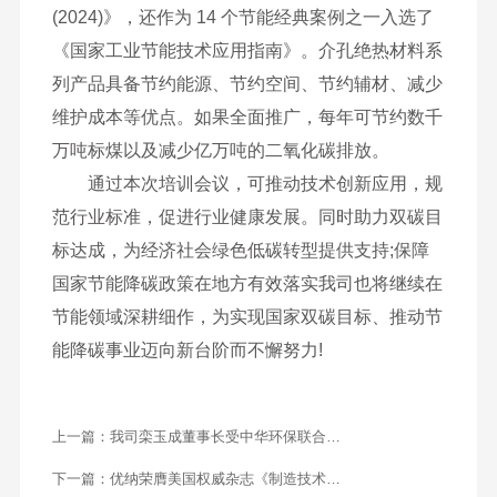
(2024)》，还作为 14 个节能经典案例之一入选了
《国家工业节能技术应用指南》。介孔绝热材料系
列产品具备节约能源、节约空间、节约辅材、减少
维护成本等优点。如果全面推广，每年可节约数千
万吨标煤以及减少亿万吨的二氧化碳排放。
通过本次培训会议，可推动技术创新应用，规
范行业标准，促进行业健康发展。同时助力双碳目
标达成，为经济社会绿色低碳转型提供支持;保障
国家节能降碳政策在地方有效落实我司也将继续在
节能领域深耕细作，为实现国家双碳目标、推动节
能降碳事业迈向新台阶而不懈努力!
上一篇：
我司栾玉成董事长受中华环保联合会
邀请参加“第十六届环境与发展论坛”并接受媒体
下一篇：
优纳荣膺美国权威杂志《制造技术洞